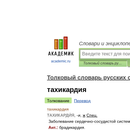
Словари и энциклоп
academic.ru
Толковый словарь русских существительных
Толковый словарь русских
тахикардия
Толкование
Перевод
тахикардия
ТАХИКАРДИ́Я
, -
и
,
ж
Спец
.
Заболевание
сердечно
-
сосудистой
систе
Ант
.
:
брадикардия
.