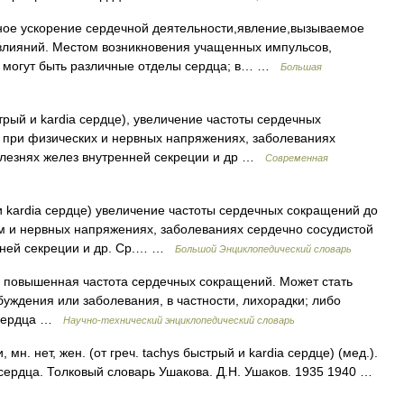
е ускорение сердечной деятельности,явление,вызываемое
 влияний. Местом возникновения учащенных импульсов,
, могут быть различные отделы сердца; в… …
Большая
трый и kardia сердце), увеличение частоты сердечных
т при физических и нервных напряжениях, заболеваниях
болезнях желез внутренней секреции и др …
Современная
и kardia сердце) увеличение частоты сердечных сокращений до
ом и нервных напряжениях, заболеваниях сердечно сосудистой
енней секреции и др. Ср.… …
Большой Энциклопедический словарь
овышенная частота сердечных сокращений. Может стать
уждения или заболевания, в частности, лихорадки; либо
м сердца …
Научно-технический энциклопедический словарь
н. нет, жен. (от греч. tachys быстрый и kardia сердце) (мед.).
сердца. Толковый словарь Ушакова. Д.Н. Ушаков. 1935 1940 …