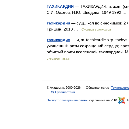
ТАХИКАРДИЯ
— ТАХИКАРДИЯ, и, жен. (спе
С.И. Ожегов, Н.Ю. Шведова. 1949 1992 
тахикардия
— сущ., кол во синонимов: 2 •
Тришин. 2013 …
Словарь синонимов
тахикардия
— и, ж. tachicardie <гр. tachy
учащенный ритм сокращений сердца; проти
объятый почти вселенской тахикардией. М
русского языка
© Академик, 2000-2026
Обратная связь:
Техподдерж
👣 Путешествия
Экспорт словарей на сайты
, сделанные на PHP,
Jo