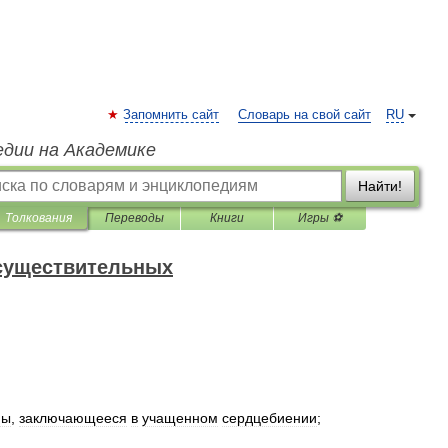
Запомнить сайт
Словарь на свой сайт
RU
едии на Академике
Найти!
Толкования
Переводы
Книги
Игры ⚽
 существительных
мы
,
заключающееся
в
учащенном
сердцебиении
;