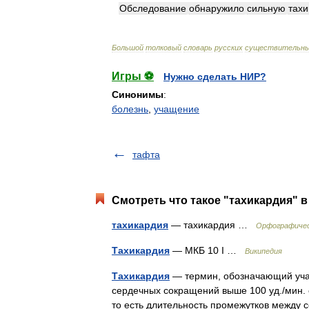
Обследование
обнаружило
сильную
тах
Большой
толковый
словарь
русских
существительн
Игры ⚽
Нужно сделать НИР?
Синонимы
:
болезнь
,
учащение
тафта
Смотреть что такое "тахикардия" в
тахикардия
— тахикардия …
Орфографичес
Тахикардия
— МКБ 10 I …
Википедия
Тахикардия
— термин, обозначающий учащ
сердечных сокращений выше 100 уд./мин. 
то есть длительность промежутков межд