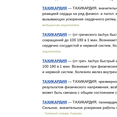
ТАХИКАРДИЯ
— ТАХИКАРДИЯ, значительно
реакцией сердца на ряд физиол. и патол.
вызывающих ускорение сердечного ритма
медицинская энциклопедия
ТАХИКАРДИЯ
— (от греческого tachys быс
сокращений до 100 180 в 1 мин. Возникае
сердечно сосудистой и нервной систем, 
энциклопедия
ТАХИКАРДИЯ
— (от греч. tachys быстрый 
100 180 в 1 мин. Возникает при физическ
и нервной систем, болезнях желез внутр
ТАХИКАРДИЯ
— ТАХИКАРДИЯ, чрезмерно п
результатом физического напряжения, возб
может быть связана с общим состояние
ТАХИКАРДИЯ
— ТАХИКАРДИЯ, тахикардии, м
Сильное, значительное ускорение работы 
Толковый словарь Ушакова