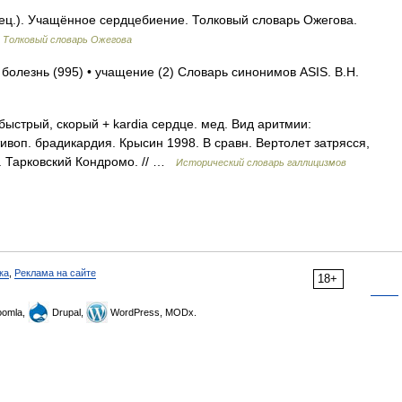
ц.). Учащённое сердцебиение. Толковый словарь Ожегова.
…
Толковый словарь Ожегова
 болезнь (995) • учащение (2) Словарь синонимов ASIS. В.Н.
s быстрый, скорый + kardia сердце. мед. Вид аритмии:
воп. брадикардия. Крысин 1998. В сравн. Вертолет затрясся,
. Тарковский Кондромо. // …
Исторический словарь галлицизмов
ка
,
Реклама на сайте
18+
omla,
Drupal,
WordPress, MODx.