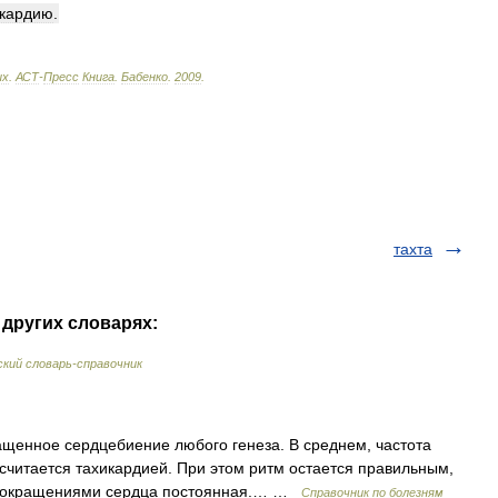
икардию
.
ых
.
АСТ
-
Пресс
Книга
.
Бабенко
.
2009
.
тахта
 других словарях:
кий словарь-справочник
енное сердцебиение любого генеза. В среднем, частота
считается тахикардией. При этом ритм остается правильным,
у сокращениями сердца постоянная.… …
Справочник по болезням